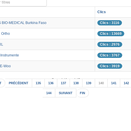
 titres
Clics
 BIO-MEDICAL Burkina Faso
Clics : 3116
 Ortho
Clics : 13669
RL
Clics : 2976
Instrumente
Clics : 3767
 E-Woo
Clics : 3919
Page 140 sur 147
T
PRÉCÉDENT
135
136
137
138
139
140
141
142
144
SUIVANT
FIN