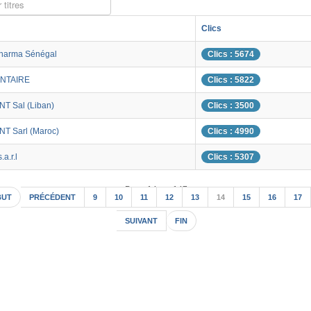
 titres
Clics
harma Sénégal
Clics : 5674
NTAIRE
Clics : 5822
T Sal (Liban)
Clics : 3500
T Sarl (Maroc)
Clics : 4990
a.r.l
Clics : 5307
Page 14 sur 147
BUT
PRÉCÉDENT
9
10
11
12
13
14
15
16
17
SUIVANT
FIN