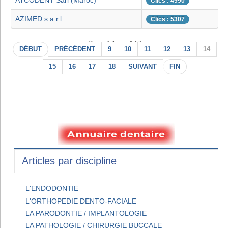
AYCODENT Sarl (Maroc)
Clics : 4990
AZIMED s.a.r.l
Clics : 5307
Page 14 sur 147
DÉBUT
PRÉCÉDENT
9
10
11
12
13
14
15
16
17
18
SUIVANT
FIN
Articles par discipline
L'ENDODONTIE
L'ORTHOPEDIE DENTO-FACIALE
LA PARODONTIE / IMPLANTOLOGIE
LA PATHOLOGIE / CHIRURGIE BUCCALE