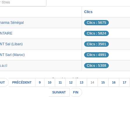
 titres
Clics
harma Sénégal
Clics : 5675
NTAIRE
Clics : 5824
T Sal (Liban)
Clics : 3501
T Sarl (Maroc)
Clics : 4991
a.r.l
Clics : 5308
Page 14 sur 147
BUT
PRÉCÉDENT
9
10
11
12
13
14
15
16
17
SUIVANT
FIN