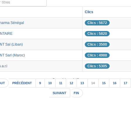
 titres
Clics
harma Sénégal
Clics : 5672
NTAIRE
Clics : 5820
T Sal (Liban)
Clics : 3500
T Sarl (Maroc)
Clics : 4988
a.r.l
Clics : 5305
Page 14 sur 147
BUT
PRÉCÉDENT
9
10
11
12
13
14
15
16
17
SUIVANT
FIN