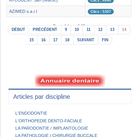
AYCODENT Sarl (Maroc)
Clics : 4990
AZIMED s.a.r.l
Clics : 5307
Page 14 sur 147
DÉBUT
PRÉCÉDENT
9
10
11
12
13
14
15
16
17
18
SUIVANT
FIN
Articles par discipline
L'ENDODONTIE
L'ORTHOPEDIE DENTO-FACIALE
LA PARODONTIE / IMPLANTOLOGIE
LA PATHOLOGIE / CHIRURGIE BUCCALE