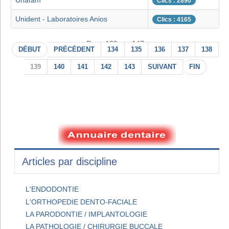
Unafam
Clics : 2890
Unident - Laboratoires Anios
Clics : 4165
Page 139 sur 147
DÉBUT
PRÉCÉDENT
134
135
136
137
138
139
140
141
142
143
SUIVANT
FIN
Articles par discipline
L'ENDODONTIE
L'ORTHOPEDIE DENTO-FACIALE
LA PARODONTIE / IMPLANTOLOGIE
LA PATHOLOGIE / CHIRURGIE BUCCALE