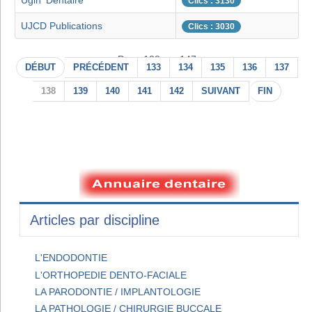
Ugin' Dentaire
Clics : 3130
UJCD Publications
Clics : 3030
Page 138 sur 147
DÉBUT
PRÉCÉDENT
133
134
135
136
137
138
139
140
141
142
SUIVANT
FIN
Articles par discipline
L'ENDODONTIE
L'ORTHOPEDIE DENTO-FACIALE
LA PARODONTIE / IMPLANTOLOGIE
LA PATHOLOGIE / CHIRURGIE BUCCALE