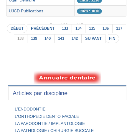
Ugin' Dentaire
Clics : 3130
UJCD Publications
Clics : 3030
Page 138 sur 147
DÉBUT
PRÉCÉDENT
133
134
135
136
137
138
139
140
141
142
SUIVANT
FIN
Articles par discipline
L'ENDODONTIE
L'ORTHOPEDIE DENTO-FACIALE
LA PARODONTIE / IMPLANTOLOGIE
LA PATHOLOGIE / CHIRURGIE BUCCALE