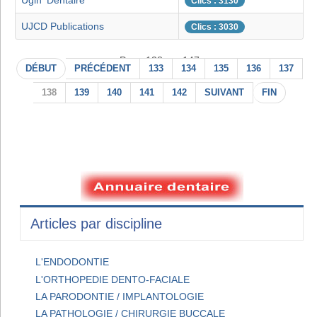
Ugin' Dentaire
Clics : 3130
UJCD Publications
Clics : 3030
Page 138 sur 147
DÉBUT
PRÉCÉDENT
133
134
135
136
137
138
139
140
141
142
SUIVANT
FIN
Articles par discipline
L'ENDODONTIE
L'ORTHOPEDIE DENTO-FACIALE
LA PARODONTIE / IMPLANTOLOGIE
LA PATHOLOGIE / CHIRURGIE BUCCALE