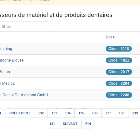
seurs de matériel et de produits dentaires
 titres
Clics
raining
Clics : 3118
gogne Blouse
Clics : 4812
Breton
Clics : 2017
 Medical
Clics : 3204
a Dental Deutschland GmbH
Clics : 1240
Page 137 sur 147
T
PRÉCÉDENT
132
133
134
135
136
137
138
139
141
SUIVANT
FIN