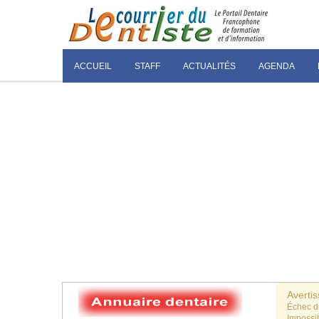
ACCUEIL
STAFF
ACTUALITÉS
AGENDA
Averti
Échec 
Impossib