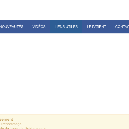
NOUVEAUTÉS
VIDÉOS
LIENS UTILES
LE PATIENT
CONTA
ssement
du renommage
le de trouver le fichier source