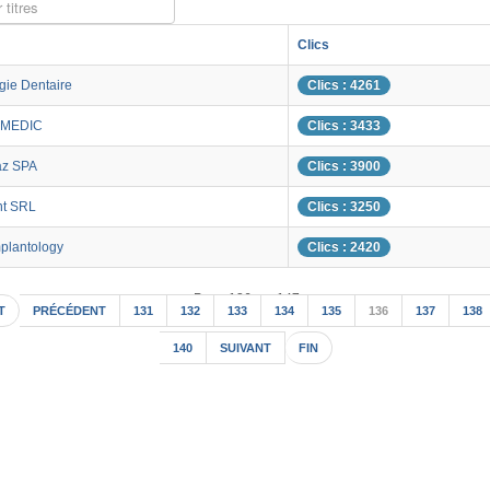
 titres
Clics
gie Dentaire
Clics : 4261
MEDIC
Clics : 3433
az SPA
Clics : 3900
nt SRL
Clics : 3250
plantology
Clics : 2420
Page 136 sur 147
T
PRÉCÉDENT
131
132
133
134
135
136
137
138
140
SUIVANT
FIN