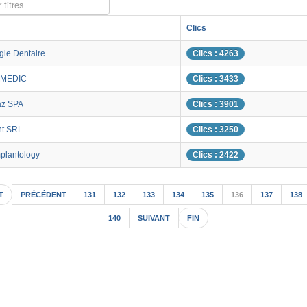
 titres
Clics
gie Dentaire
Clics : 4263
MEDIC
Clics : 3433
az SPA
Clics : 3901
nt SRL
Clics : 3250
plantology
Clics : 2422
Page 136 sur 147
T
PRÉCÉDENT
131
132
133
134
135
136
137
138
140
SUIVANT
FIN