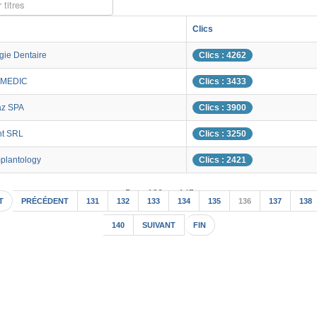
 titres
Clics
gie Dentaire
Clics : 4262
MEDIC
Clics : 3433
az SPA
Clics : 3900
nt SRL
Clics : 3250
plantology
Clics : 2421
Page 136 sur 147
T
PRÉCÉDENT
131
132
133
134
135
136
137
138
140
SUIVANT
FIN