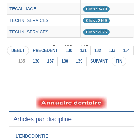
TECALLIAGE
Clics : 3470
TECHNI SERVICES
Clics : 2169
TECHNI SERVICES
Clics : 2675
Page 135 sur 147
DÉBUT
PRÉCÉDENT
130
131
132
133
134
135
136
137
138
139
SUIVANT
FIN
Articles par discipline
L'ENDODONTIE