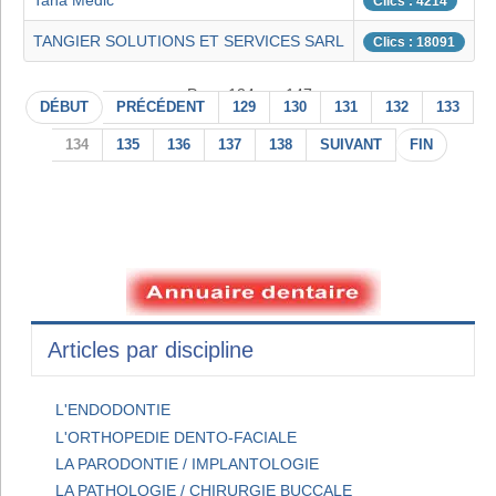
Taha Medic
Clics : 4214
TANGIER SOLUTIONS ET SERVICES SARL
Clics : 18091
Page 134 sur 147
DÉBUT
PRÉCÉDENT
129
130
131
132
133
134
135
136
137
138
SUIVANT
FIN
Articles par discipline
L'ENDODONTIE
L'ORTHOPEDIE DENTO-FACIALE
LA PARODONTIE / IMPLANTOLOGIE
LA PATHOLOGIE / CHIRURGIE BUCCALE