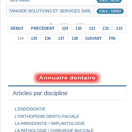
Taha Medic
Clics : 4214
TANGIER SOLUTIONS ET SERVICES SARL
Clics : 18092
Page 134 sur 147
DÉBUT
PRÉCÉDENT
129
130
131
132
133
134
135
136
137
138
SUIVANT
FIN
Articles par discipline
L'ENDODONTIE
L'ORTHOPEDIE DENTO-FACIALE
LA PARODONTIE / IMPLANTOLOGIE
LA PATHOLOGIE / CHIRURGIE BUCCALE