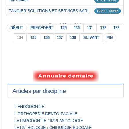
Taha Medic
Clics : 4216
TANGIER SOLUTIONS ET SERVICES SARL
Clics : 18092
Page 134 sur 147
DÉBUT
PRÉCÉDENT
129
130
131
132
133
134
135
136
137
138
SUIVANT
FIN
Articles par discipline
L'ENDODONTIE
L'ORTHOPEDIE DENTO-FACIALE
LA PARODONTIE / IMPLANTOLOGIE
LA PATHOLOGIE / CHIRURGIE BUCCALE