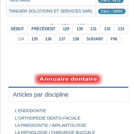
Taha Medic
Clics : 4212
TANGIER SOLUTIONS ET SERVICES SARL
Clics : 18091
Page 134 sur 147
DÉBUT
PRÉCÉDENT
129
130
131
132
133
134
135
136
137
138
SUIVANT
FIN
Articles par discipline
L'ENDODONTIE
L'ORTHOPEDIE DENTO-FACIALE
LA PARODONTIE / IMPLANTOLOGIE
LA PATHOLOGIE / CHIRURGIE BUCCALE