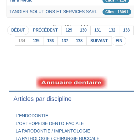
Taha Medic
Clics : 4214
TANGIER SOLUTIONS ET SERVICES SARL
Clics : 18091
Page 134 sur 147
DÉBUT
PRÉCÉDENT
129
130
131
132
133
134
135
136
137
138
SUIVANT
FIN
Articles par discipline
L'ENDODONTIE
L'ORTHOPEDIE DENTO-FACIALE
LA PARODONTIE / IMPLANTOLOGIE
LA PATHOLOGIE / CHIRURGIE BUCCALE