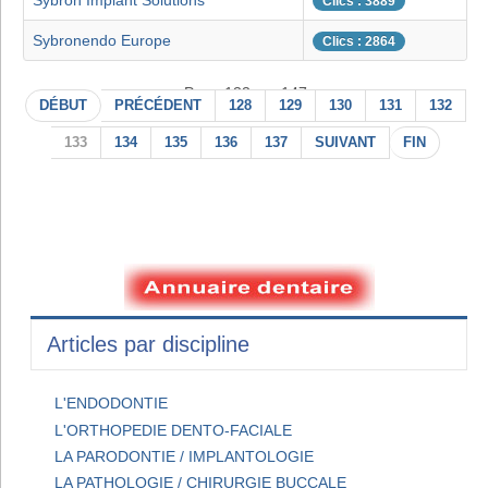
Sybron Implant Solutions
Clics : 3889
Sybronendo Europe
Clics : 2864
Page 133 sur 147
DÉBUT
PRÉCÉDENT
128
129
130
131
132
133
134
135
136
137
SUIVANT
FIN
Articles par discipline
L'ENDODONTIE
L'ORTHOPEDIE DENTO-FACIALE
LA PARODONTIE / IMPLANTOLOGIE
LA PATHOLOGIE / CHIRURGIE BUCCALE