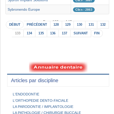
Sybron Implant Solutions
Clics : 3887
Sybronendo Europe
Clics : 2863
Page 133 sur 147
DÉBUT
PRÉCÉDENT
128
129
130
131
132
133
134
135
136
137
SUIVANT
FIN
Articles par discipline
L'ENDODONTIE
L'ORTHOPEDIE DENTO-FACIALE
LA PARODONTIE / IMPLANTOLOGIE
LA PATHOLOGIE / CHIRURGIE BUCCALE