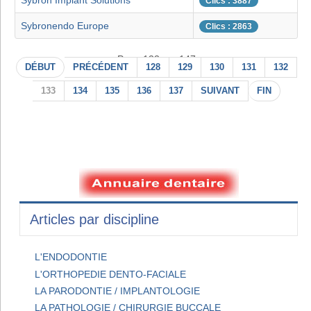
Sybron Implant Solutions
Clics : 3887
Sybronendo Europe
Clics : 2863
Page 133 sur 147
DÉBUT
PRÉCÉDENT
128
129
130
131
132
133
134
135
136
137
SUIVANT
FIN
Articles par discipline
L'ENDODONTIE
L'ORTHOPEDIE DENTO-FACIALE
LA PARODONTIE / IMPLANTOLOGIE
LA PATHOLOGIE / CHIRURGIE BUCCALE