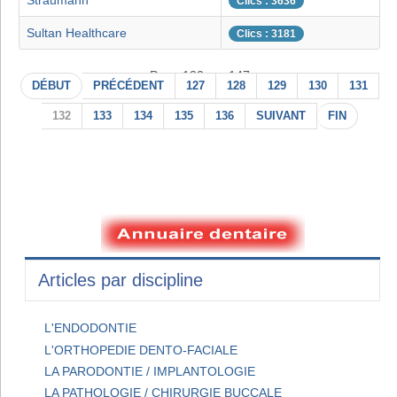
Straumann
Clics : 3636
Sultan Healthcare
Clics : 3181
Page 132 sur 147
DÉBUT
PRÉCÉDENT
127
128
129
130
131
132
133
134
135
136
SUIVANT
FIN
Articles par discipline
L'ENDODONTIE
L'ORTHOPEDIE DENTO-FACIALE
LA PARODONTIE / IMPLANTOLOGIE
LA PATHOLOGIE / CHIRURGIE BUCCALE