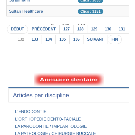
Straumann
Clics : 3636
Sultan Healthcare
Clics : 3181
Page 132 sur 147
DÉBUT
PRÉCÉDENT
127
128
129
130
131
132
133
134
135
136
SUIVANT
FIN
Articles par discipline
L'ENDODONTIE
L'ORTHOPEDIE DENTO-FACIALE
LA PARODONTIE / IMPLANTOLOGIE
LA PATHOLOGIE / CHIRURGIE BUCCALE