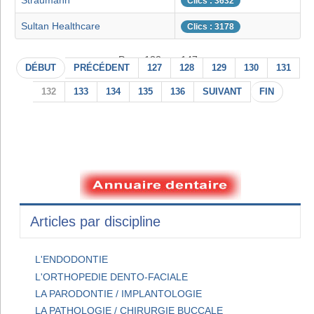
Straumann
Clics : 3632
Sultan Healthcare
Clics : 3178
Page 132 sur 147
DÉBUT
PRÉCÉDENT
127
128
129
130
131
132
133
134
135
136
SUIVANT
FIN
Articles par discipline
L'ENDODONTIE
L'ORTHOPEDIE DENTO-FACIALE
LA PARODONTIE / IMPLANTOLOGIE
LA PATHOLOGIE / CHIRURGIE BUCCALE