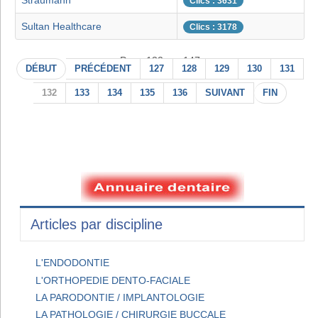
Straumann
Clics : 3631
Sultan Healthcare
Clics : 3178
Page 132 sur 147
DÉBUT
PRÉCÉDENT
127
128
129
130
131
132
133
134
135
136
SUIVANT
FIN
Articles par discipline
L'ENDODONTIE
L'ORTHOPEDIE DENTO-FACIALE
LA PARODONTIE / IMPLANTOLOGIE
LA PATHOLOGIE / CHIRURGIE BUCCALE