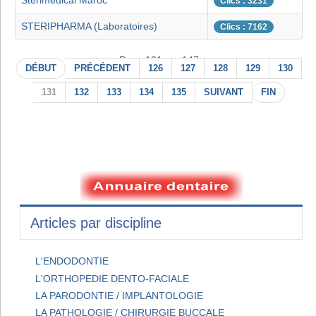
Sterimedical Maroc
Clics : 3231
STERIPHARMA (Laboratoires)
Clics : 7162
Page 131 sur 147
DÉBUT
PRÉCÉDENT
126
127
128
129
130
131
132
133
134
135
SUIVANT
FIN
Articles par discipline
L'ENDODONTIE
L'ORTHOPEDIE DENTO-FACIALE
LA PARODONTIE / IMPLANTOLOGIE
LA PATHOLOGIE / CHIRURGIE BUCCALE