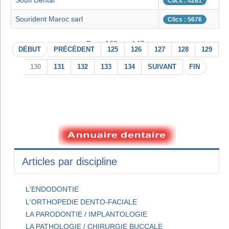
Soufi Dental
Clics : 4281
Sourident Maroc sarl
Clics : 5676
Page 130 sur 147
DÉBUT
PRÉCÉDENT
125
126
127
128
129
130
131
132
133
134
SUIVANT
FIN
Articles par discipline
L'ENDODONTIE
L'ORTHOPEDIE DENTO-FACIALE
LA PARODONTIE / IMPLANTOLOGIE
LA PATHOLOGIE / CHIRURGIE BUCCALE