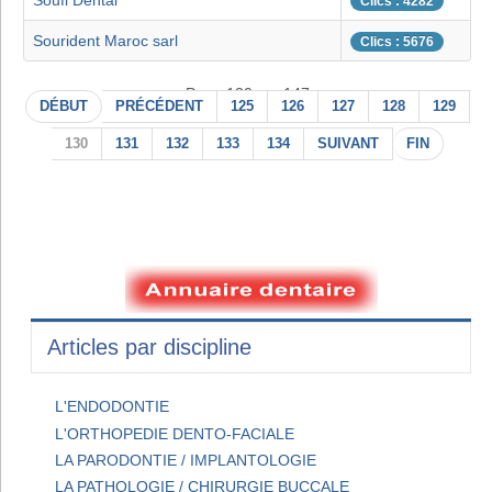
Soufi Dental
Clics : 4282
Sourident Maroc sarl
Clics : 5676
Page 130 sur 147
DÉBUT
PRÉCÉDENT
125
126
127
128
129
130
131
132
133
134
SUIVANT
FIN
Articles par discipline
L'ENDODONTIE
L'ORTHOPEDIE DENTO-FACIALE
LA PARODONTIE / IMPLANTOLOGIE
LA PATHOLOGIE / CHIRURGIE BUCCALE