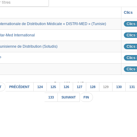
 titres
Clics
nternationale de Distribution Médicale « DISTRI-MED » (Tunisie)
Clics 
tar-Med International
Clics 
unisienne de Distribution (Sotudis)
Clics 
P
Clics 
Clics 
Page 129 sur 147
T
PRÉCÉDENT
124
125
126
127
128
129
130
131
133
SUIVANT
FIN