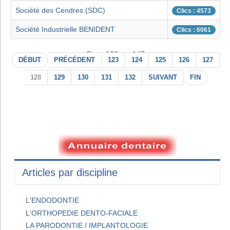
Société des Cendres (SDC)
Clics : 4573
Société Industrielle BENIDENT
Clics : 6061
Page 128 sur 147
DÉBUT
PRÉCÉDENT
123
124
125
126
127
128
129
130
131
132
SUIVANT
FIN
Articles par discipline
L'ENDODONTIE
L'ORTHOPEDIE DENTO-FACIALE
LA PARODONTIE / IMPLANTOLOGIE