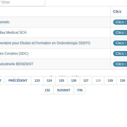
 titres
Clics
smetic
Clics :
Atlas Medical SCA
Clics :
Dentaire pour Etudes et Formation en Ondontologie SDEFO
Clics :
des Cendres (SDC)
Clics :
Industrielle BENIDENT
Clics :
Page 128 sur 147
T
PRÉCÉDENT
123
124
125
126
127
128
129
130
132
SUIVANT
FIN