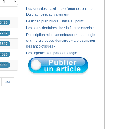
Affichage #
Les sinusites maxillaires d'origine dentaire :
Du diagnostic au traitement
Le lichen plan buccal : mise au point
 5480
Les soins dentaires chez la femme enceinte
 2262
Prescription médicamenteuse en pathologie
et chirurgie bucco-dentaire : «la prescription
 3817
des antibiotiques»
Les urgences en parodontologie
 4570
 6061
131