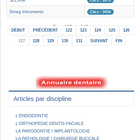
SLEXIM
Clics : 3073
Smeg Intruments
Clics : 3056
Page 127 sur 147
DÉBUT
PRÉCÉDENT
122
123
124
125
126
127
128
129
130
131
SUIVANT
FIN
Articles par discipline
L'ENDODONTIE
L'ORTHOPEDIE DENTO-FACIALE
LA PARODONTIE / IMPLANTOLOGIE
LA PATHOLOGIE / CHIRURGIE BUCCALE