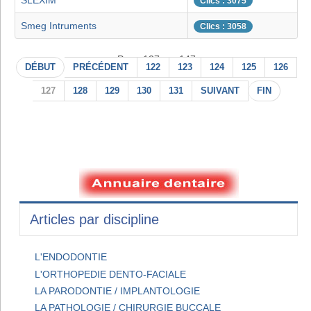
SLEXIM
Clics : 3075
Smeg Intruments
Clics : 3058
Page 127 sur 147
DÉBUT
PRÉCÉDENT
122
123
124
125
126
127
128
129
130
131
SUIVANT
FIN
Articles par discipline
L'ENDODONTIE
L'ORTHOPEDIE DENTO-FACIALE
LA PARODONTIE / IMPLANTOLOGIE
LA PATHOLOGIE / CHIRURGIE BUCCALE