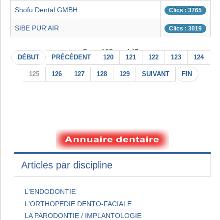
Shofu Dental GMBH
Clics : 3765
SIBE PUR'AIR
Clics : 3019
Page 125 sur 147
DÉBUT
PRÉCÉDENT
120
121
122
123
124
125
126
127
128
129
SUIVANT
FIN
Articles par discipline
L'ENDODONTIE
L'ORTHOPEDIE DENTO-FACIALE
LA PARODONTIE / IMPLANTOLOGIE