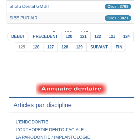
Shofu Dental GMBH
Clics : 3768
SIBE PUR'AIR
Clics : 3021
Page 125 sur 147
DÉBUT
PRÉCÉDENT
120
121
122
123
124
125
126
127
128
129
SUIVANT
FIN
Articles par discipline
L'ENDODONTIE
L'ORTHOPEDIE DENTO-FACIALE
LA PARODONTIE / IMPLANTOLOGIE