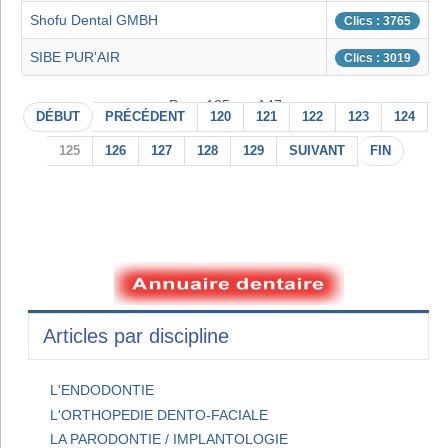
Shofu Dental GMBH
Clics : 3765
SIBE PUR'AIR
Clics : 3019
Page 125 sur 147
DÉBUT
PRÉCÉDENT
120
121
122
123
124
125
126
127
128
129
SUIVANT
FIN
Articles par discipline
L'ENDODONTIE
L'ORTHOPEDIE DENTO-FACIALE
LA PARODONTIE / IMPLANTOLOGIE