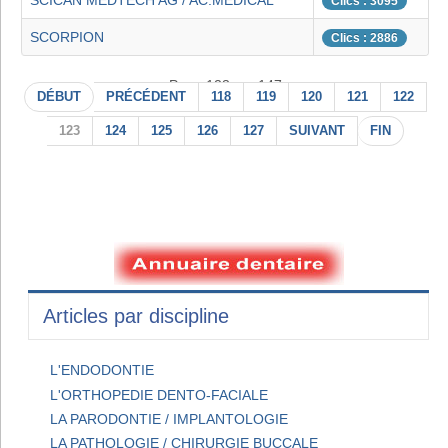
SCICAN MEDTECH AG / AC.MEDICAL
Clics : 3095
SCORPION
Clics : 2886
Page 123 sur 147
DÉBUT
PRÉCÉDENT
118
119
120
121
122
123
124
125
126
127
SUIVANT
FIN
Articles par discipline
L'ENDODONTIE
L'ORTHOPEDIE DENTO-FACIALE
LA PARODONTIE / IMPLANTOLOGIE
LA PATHOLOGIE / CHIRURGIE BUCCALE