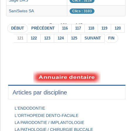
Sage DRS
Clics : 3218
SaniSwiss SA
Clics : 3103
Page 121 sur 147
DÉBUT
PRÉCÉDENT
116
117
118
119
120
121
122
123
124
125
SUIVANT
FIN
Articles par discipline
L'ENDODONTIE
L'ORTHOPEDIE DENTO-FACIALE
LA PARODONTIE / IMPLANTOLOGIE
LA PATHOLOGIE / CHIRURGIE BUCCALE