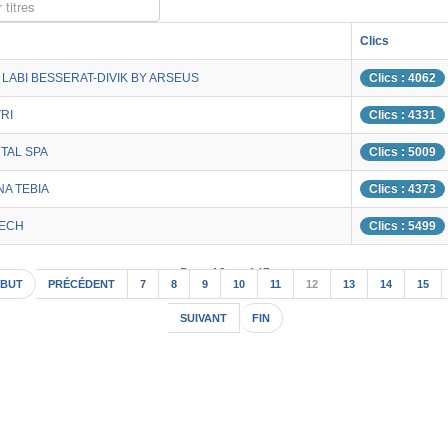
 titres
Clics
LABI BESSERAT-DIVIK BY ARSEUS
Clics : 4062
RI
Clics : 4331
TAL SPA
Clics : 5009
A TEBIA
Clics : 4373
TECH
Clics : 5499
Page 12 sur 147
BUT
PRÉCÉDENT
7
8
9
10
11
12
13
14
15
SUIVANT
FIN