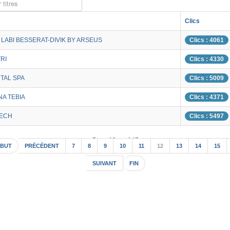
 titres
Clics
LABI BESSERAT-DIVIK BY ARSEUS
Clics : 4061
RI
Clics : 4330
TAL SPA
Clics : 5009
A TEBIA
Clics : 4371
TECH
Clics : 5497
Page 12 sur 147
BUT
PRÉCÉDENT
7
8
9
10
11
12
13
14
15
SUIVANT
FIN