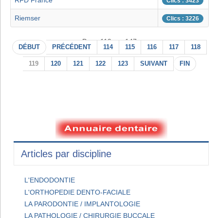
RFD France
Clics : 3423
Riemser
Clics : 3226
Page 119 sur 147
DÉBUT
PRÉCÉDENT
114
115
116
117
118
119
120
121
122
123
SUIVANT
FIN
Articles par discipline
L'ENDODONTIE
L'ORTHOPEDIE DENTO-FACIALE
LA PARODONTIE / IMPLANTOLOGIE
LA PATHOLOGIE / CHIRURGIE BUCCALE