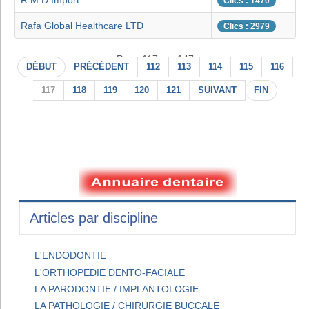
R.M.D Import
Clics : 1470
Rafa Global Healthcare LTD
Clics : 2979
Page 117 sur 147
DÉBUT
PRÉCÉDENT
112
113
114
115
116
117
118
119
120
121
SUIVANT
FIN
Articles par discipline
L'ENDODONTIE
L'ORTHOPEDIE DENTO-FACIALE
LA PARODONTIE / IMPLANTOLOGIE
LA PATHOLOGIE / CHIRURGIE BUCCALE