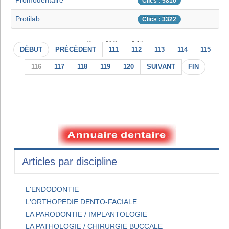
Promodentaire
Clics : 5810
Protilab
Clics : 3322
Page 116 sur 147
DÉBUT
PRÉCÉDENT
111
112
113
114
115
116
117
118
119
120
SUIVANT
FIN
Articles par discipline
L'ENDODONTIE
L'ORTHOPEDIE DENTO-FACIALE
LA PARODONTIE / IMPLANTOLOGIE
LA PATHOLOGIE / CHIRURGIE BUCCALE