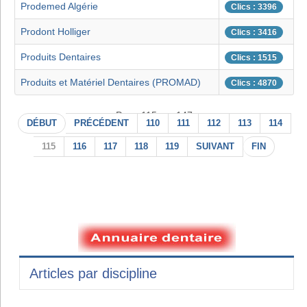
Prodemed Algérie
Clics : 3396
Prodont Holliger
Clics : 3416
Produits Dentaires
Clics : 1515
Produits et Matériel Dentaires (PROMAD)
Clics : 4870
Page 115 sur 147
DÉBUT
PRÉCÉDENT
110
111
112
113
114
115
116
117
118
119
SUIVANT
FIN
Articles par discipline