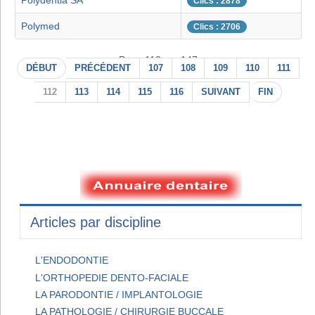
Polydentia SA
Clics : 2878
Polymed
Clics : 2706
Page 112 sur 147
DÉBUT
PRÉCÉDENT
107
108
109
110
111
112
113
114
115
116
SUIVANT
FIN
Articles par discipline
L'ENDODONTIE
L'ORTHOPEDIE DENTO-FACIALE
LA PARODONTIE / IMPLANTOLOGIE
LA PATHOLOGIE / CHIRURGIE BUCCALE