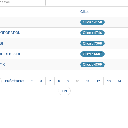
 titres
Clics
Clics : 4158
ORPORATION
Clics : 4746
BI
Clics : 7368
RE DENTAIRE
Clics : 6687
YR
Clics : 4869
Page 10 sur 147
PRÉCÉDENT
5
6
7
8
9
10
11
12
13
14
FIN