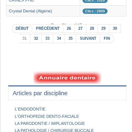
CRINEX PHB
Clics : 3328
Crystal Dental (Algérie)
Clics : 2909
Page 31 sur 147
DÉBUT
PRÉCÉDENT
26
27
28
29
30
31
32
33
34
35
SUIVANT
FIN
Articles par discipline
L'ENDODONTIE
L'ORTHOPEDIE DENTO-FACIALE
LA PARODONTIE / IMPLANTOLOGIE
LA PATHOLOGIE / CHIRURGIE BUCCALE