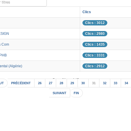
 titres
Clics
Clics : 3012
ESIGN
Clics : 2980
s Com
Clics : 1435
 PHB
Clics : 3331
ental (Algérie)
Clics : 2912
Page 31 sur 147
UT
PRÉCÉDENT
26
27
28
29
30
31
32
33
34
SUIVANT
FIN